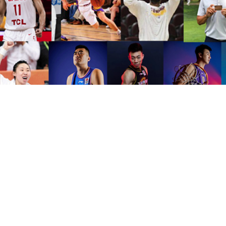
赛事运营
必一运动体育组织各种赛事运营，
协助创办、策划并成
学以及大学参加。
赢得广泛的社会赞誉和影响力，拓展