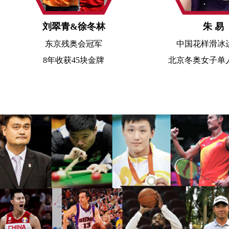
刘翠青&徐冬林
朱 易
东京残奥会冠军
中国花样滑冰
8年收获45块金牌
北京冬奥女子单