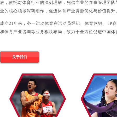
底，依托对体育行业的深刻理解，凭借专业的赛事管理团队
业的核心领域深耕细作，促进体育产业资源优化与价值提升
成立21年来，必一运动体育在运动员经纪、体育营销、 IP
和体育产业咨询等业务板块布局，致力于全方位促进中国体
关于我们