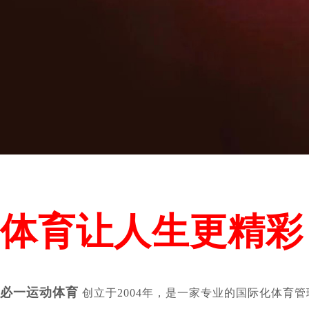
体育让人生更精彩
必一运动体育
创立于2004年，是一家专业的国际化体育管